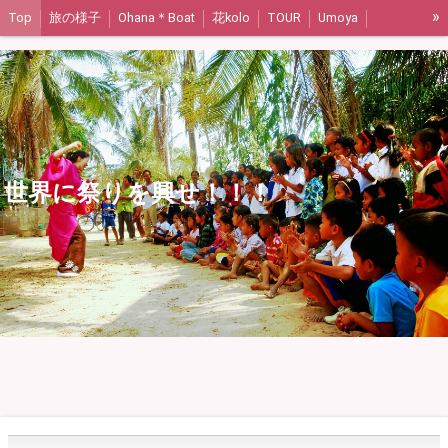
»
Top
旅の様子
Ohana＊Boat
花kolo
TOUR
Umoya
旅作り
世界に祭りを興せ！！！