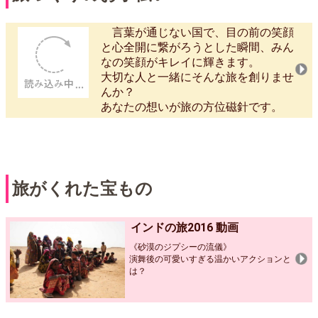
言葉が通じない国で、目の前の笑顔
と心全開に繋がろうとした瞬間、みん
なの笑顔がキレイに輝きます。
大切な人と一緒にそんな旅を創りませ
んか？
あなたの想いが旅の方位磁針です。
旅がくれた宝もの
インドの旅2016 動画
《砂漠のジプシーの流儀》
演舞後の可愛いすぎる温かいアクションと
は？